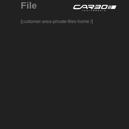
File
Spring
Car
naar
de
[customer-area-private-files-home /]
inhoud