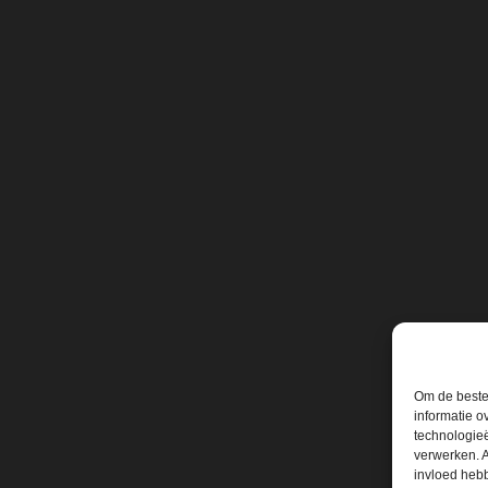
Om de beste 
informatie o
technologieë
verwerken. A
invloed heb