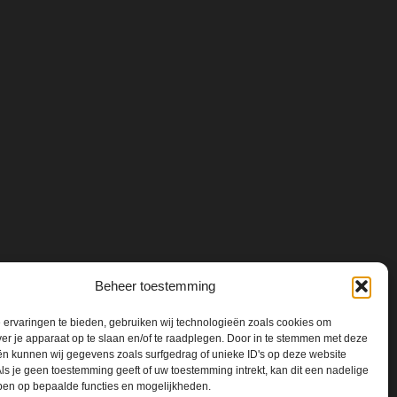
Beheer toestemming
ervaringen te bieden, gebruiken wij technologieën zoals cookies om
ver je apparaat op te slaan en/of te raadplegen. Door in te stemmen met deze
n kunnen wij gegevens zoals surfgedrag of unieke ID's op deze website
ls je geen toestemming geeft of uw toestemming intrekt, kan dit een nadelige
ben op bepaalde functies en mogelijkheden.