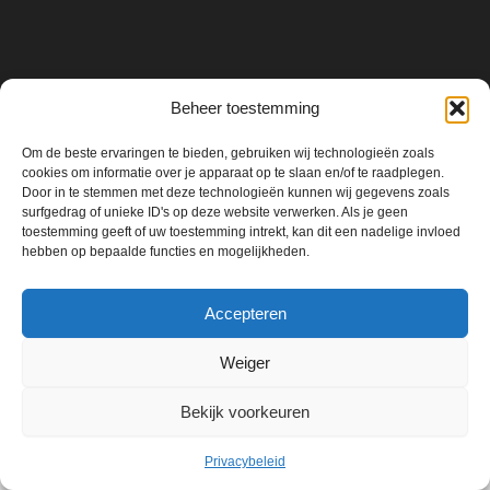
Beheer toestemming
Om de beste ervaringen te bieden, gebruiken wij technologieën zoals
cookies om informatie over je apparaat op te slaan en/of te raadplegen.
Door in te stemmen met deze technologieën kunnen wij gegevens zoals
surfgedrag of unieke ID's op deze website verwerken. Als je geen
toestemming geeft of uw toestemming intrekt, kan dit een nadelige invloed
hebben op bepaalde functies en mogelijkheden.
Accepteren
Weiger
Copyright © 2026 Carbo Performance - Luxury Auto Wrapping, PPF
Bekijk voorkeuren
& Detailing Nederland | Premium Car Transformation | Ontwikkeld
door CARBO PERFORMANCE
Privacybeleid